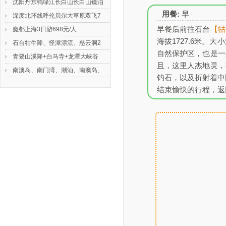
本公司有多年旅游服务经验，拥有
沈阳丹东鸭绿江长白山长白山镜泊
强大的接待能力，拥有国家标准导
咨询热线：0516-83560986 联系
用餐:
早
深度北环线呼伦贝尔大草原双飞7
公司地址：云龙华府广场A5--1117
游队伍，还有经验丰富的外联人
人：刘艳（总经理） 手机：
早餐后前往石台
【牯
魔都上海3日游698元/人
员，为开展入境接待、外出旅游、
13952156261（微信号）、
海拔1727.6米
石台牯牛降、怪潭漂流、慈云洞2
票务服务、旅游景点开发、旅游信
18914867866 QQ：892588
自然保护区，也是一
青要山溪降+白马寺+龙潭大峡谷
息咨询服务
且，这里人杰地灵，
南澳岛、南门湾、潮汕、南澳岛、
我们竭诚为您提供舒适、便捷的全
钓石，以及折射着中
方面旅游服务。旅游找中凯，一年
结束愉快的行程，返
四季，随时满足您的要求，伴您欣
赏秀丽怡人的自然风光，带您领略
传统而古老的民族风情.
						