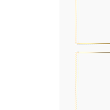
					
						