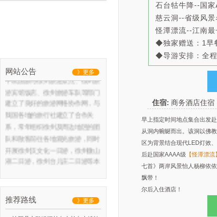
石台牯牛降--国
慈云洞--省级风
怪潭漂流--江南
◆独家赠送：1早
徐州中凯国际旅行社有限公司是
◆导游安排：全
徐州综合实力比较强的旅行社。
网站公告
》更多
中凯国旅与徐州旅游景点、徐州旅
游宾馆饭店、徐州旅游车队等部门
建立了良好的旅游网络协作网，与
住宿:
商务酒店住宿
我国各地的旅行社建立了合作关
早上指定时间地点集合出发赴
系，常年组织徐州及周边地区的团
从洞内蜿蜒而出。该洞以佛教
队和散客前往各地观光旅游，同时
区为背景结合现代LED灯效
开展徐州汉文化一日游，徐州微山
后赴国家AAAA级
【怪潭漂流
湖二日游，徐州台儿庄二日游等本
七首》两岸风景怡人杨柳依依
地及周边特色旅游产品。
飘带！
我们常年开展徐州一日游，徐州二
尔后入住酒店！
日游等徐州周边短线游以及徐州出
推荐路线
》更多
发的汽车、火车、飞机长线旅游。