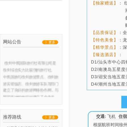
【独家赠送】
： 
潮州老字号糖
参团小孩
贴心安排
【品质保证】
：
【特色美食】
：
网站公告
》更多
【精华景点】
：
【臻选酒店】
：
D1/汕头市中心
徐州中凯国际旅行社有限公司是
徐州综合实力比较强的旅行社。
D2/南澳岛五星
中凯国旅与徐州旅游景点、徐州旅
D3/诏安当地五星
游宾馆饭店、徐州旅游车队等部门
D4/潮州当地五星
建立了良好的旅游网络协作网，与
我国各地的旅行社建立了合作关
系，常年组织徐州及周边地区的团
队和散客前往各地观光旅游，同时
公司地址：云龙华府广场A5--1117
交通:
飞机
住宿
推荐路线
开展徐州汉文化一日游，徐州微山
》更多
湖二日游，徐州台儿庄二日游等本
根据航班时间徐州