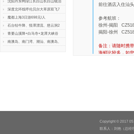
沈阳丹东鸭绿江长白山长白山镜泊
地及周边特色旅游产品。
前往酒店入住汕
深度北环线呼伦贝尔大草原双飞7
我们常年开展徐州一日游，徐州二
魔都上海3日游698元/人
日游等徐州周边短线游以及徐州出
参考航班：
徐州-揭阳 CZ5188
发的汽车、火车、飞机长线旅游。
石台牯牛降、怪潭漂流、慈云洞2
揭阳-徐州 CZ5187 
本公司有多年旅游服务经验，拥有
青要山溪降+白马寺+龙潭大峡谷
强大的接待能力，拥有国家标准导
咨询热线：0516-83560986 联系
南澳岛、南门湾、潮汕、南澳岛、
备注：请随时携带
游队伍，还有经验丰富的外联人
人：刘艳（总经理） 手机：
海鲜比较多，如
员，为开展入境接待、外出旅游、
13952156261（微信号）、
票务服务、旅游景点开发、旅游信
18914867866 QQ：892588
息咨询服务
【温馨提示】
：
我们竭诚为您提供舒适、便捷的全
1、我社接团导游
方面旅游服务。旅游找中凯，一年
2、入住酒店需提
四季，随时满足您的要求，伴您欣
3、海鲜市场请选
赏秀丽怡人的自然风光，带您领略
4、海岛出行请配备
传统而古老的民族风情.
5、
接送机非单独
Copyright © 201
联系人：刘艳（总经