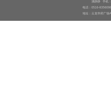
满静静 手机：189
电话：0516-835609
地址：云龙华府广场A5
交通:
汽车
用餐
早餐后，乘车前
铺、略显芜杂的
车观驻汕日军受
【小公园亭游览
地中海特色的欧
【石炮台公园】
史。它位于旧汕
后前往
【妈屿岛
东海普陀山寺，
屿灯塔等古迹新
午餐后乘车往广东最
观,全长约 11.