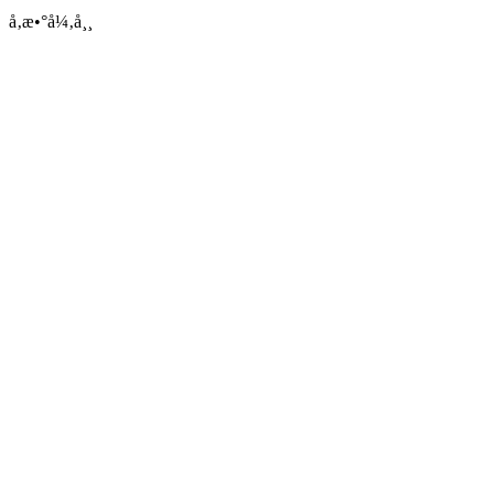
å‚æ•°å¼‚å¸¸