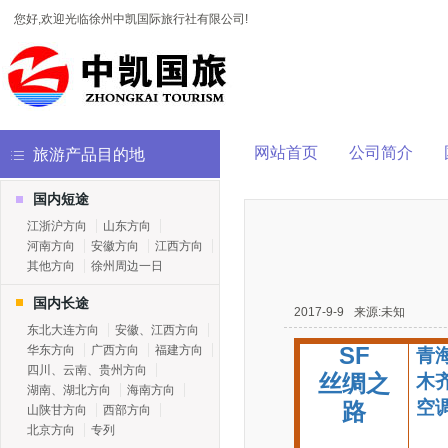
您好,欢迎光临徐州中凯国际旅行社有限公司!
网站首页
公司简介
旅游产品目的地
国内短途
江浙沪方向
山东方向
河南方向
安徽方向
江西方向
其他方向
徐州周边一日
国内长途
2017-9-9
来源:未知
东北大连方向
安徽、江西方向
SF
华东方向
广西方向
福建方向
青海
四川、云南、贵州方向
丝绸之
木齐
湖南、湖北方向
海南方向
空
路
山陕甘方向
西部方向
北京方向
专列