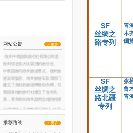
SF
青海
丝绸之
木齐
调旅
路专列
网站公告
》更多
徐州中凯国际旅行社有限公司是
徐州综合实力比较强的旅行社。
中凯国旅与徐州旅游景点、徐州旅
游宾馆饭店、徐州旅游车队等部门
SF
张掖
建立了良好的旅游网络协作网，与
丝绸之
鲁
我国各地的旅行社建立了合作关
青
路北疆
系，常年组织徐州及周边地区的团
专列
队和散客前往各地观光旅游，同时
公司地址：云龙华府广场A5--1117
开展徐州汉文化一日游，徐州微山
湖二日游，徐州台儿庄二日游等本
推荐路线
》更多
地及周边特色旅游产品。