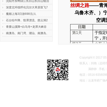
我们常年开展徐州一日游，徐州二
沈阳丹东鸭绿江长白山长白山镜泊
丝绸之路
——青
日游等徐州周边短线游以及徐州出
深度北环线呼伦贝尔大草原双飞7
乌鲁木齐、）
发的汽车、火车、飞机长线旅游。
魔都上海3日游698元/人
本公司有多年旅游服务经验，拥有
空调
石台牯牛降、怪潭漂流、慈云洞2
强大的接待能力，拥有国家标准导
咨询热线：0516-83560986 联系
日期
青要山溪降+白马寺+龙潭大峡谷
游队伍，还有经验丰富的外联人
人：刘艳（总经理） 手机：
第1天
于指定
南澳岛、南门湾、潮汕、南澳岛、
员，为开展入境接待、外出旅游、
13952156261（微信号）、
宁
，
开
票务服务、旅游景点开发、旅游信
18914867866 QQ：892588
第2天
火车上
息咨询服务
第3天
抵达后
我们竭诚为您提供舒适、便捷的全
教徒为
Copyright © 201
方面旅游服务。旅游找中凯，一年
嘛教格
联系人：刘艳（总经
四季，随时满足您的要求，伴您欣
第4天
早餐后
满静静 手机：189
赏秀丽怡人的自然风光，带您领略
的湖—
电话：0516-835609
传统而古老的民族风情.
自行选
地址：云龙华府广场A5
50
元/
第5天
中午抵
【莫高
完好的
第6天
早餐后