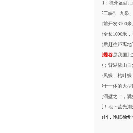
D1
：徐州
银座门口
下三峡”、九泉
目前开发
3100
米
流全长
1000
米，
然后赶往距离地
蝴蝶谷
是我国北
地；背湖依山自
带凤蝶、枯叶蝶
能于一体的大型
乳洞壁之上，犹
返！地下萤光湖
徐州，晚抵徐州