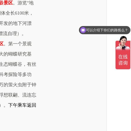
谷景区
。游览“地
洞体全长
6100
米，
开发的地下河漂
可以介绍下你们的路线么？
（漂流自理）。
区
。第一个景观
大的蝴蝶研究基
生态蝴蝶谷，有丝
科考探险等多功
万的萤火虫附于钟
浮想联翩、流连忘
）。
下午乘车返回