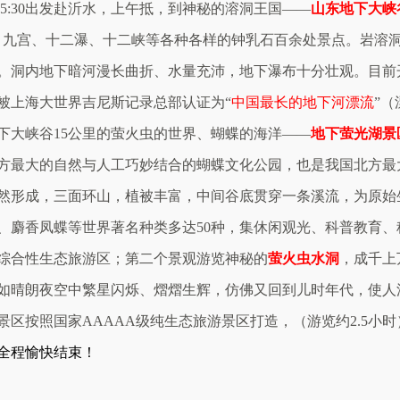
5:30
出发赴沂水，上午抵，
到神秘的溶洞王国——
山东地下大峡
、九宫、十二瀑、十二峡等各种各样的钟乳石百余处景点。岩溶
。洞内地下暗河漫长曲折、水量充沛，地下瀑布十分壮观。目前
被上海大世界吉尼斯记录总部认证为“
中国最长的地下河漂流
”
下大峡谷
15
公里的萤火虫的世界、蝴蝶的海洋——
地下萤光湖景
方最大的自然与人工巧妙结合的蝴蝶文化公园，也是我国北方最
然形成，三面环山，植被丰富，中间谷底贯穿一条溪流，为原始
、麝香凤蝶等世界著名种类多达
50
种，集休闲观光、科普教育、
综合性生态旅游区；第二个景观游览神秘的
萤火虫水洞
，成千上
如晴朗夜空中繁星闪烁、熠熠生辉，仿佛又回到儿时年代，使人
景区按照国家
AAAAA
级纯生态旅游景区打造，（游览约
2.5
小时
全程愉快结束！