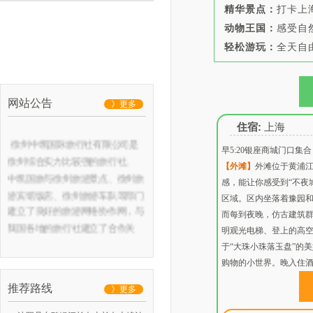
精华景点：
打卡上
动物王国：
感受自
轻松游玩：
全
天自
网站公告
》更多
住宿:
上海
徐州中凯国际旅行社有限公司是
早5:20银座商城门口
徐州综合实力比较强的旅行社。
【外滩】
外滩位于黄浦
中凯国旅与徐州旅游景点、徐州旅
感，能让你感受到“不夜
游宾馆饭店、徐州旅游车队等部门
区域。区内坐落着豫园
建立了良好的旅游网络协作网，与
而每到夜晚，仿古建筑
我国各地的旅行社建立了合作关
明观光电梯、登上的高空
系，常年组织徐州及周边地区的团
于“大珠小珠落玉盘”的
队和散客前往各地观光旅游，同时
购物的小世界。晚入住
公司地址：云龙华府广场A5--1117
开展徐州汉文化一日游，徐州微山
推荐路线
》更多
湖二日游，徐州台儿庄二日游等本
地及周边特色旅游产品。