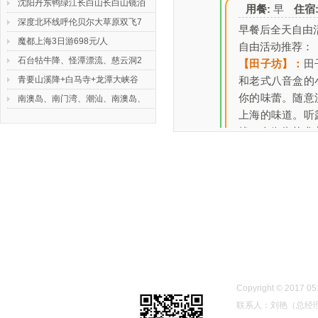
沈阳丹东鸭绿江长白山长白山镜泊
用餐:
早
住宿
我们常年开展徐州一日游，徐州二
深度北环线呼伦贝尔大草原双飞7
早餐后全天自由
日游等徐州周边短线游以及徐州出
魔都上海3日游698元/人
自由活动推荐：
发的汽车、火车、飞机长线旅游。
石台牯牛降、怪潭漂流、慈云洞2
【田子坊】
：
田
本公司有多年旅游服务经验，拥有
青要山溪降+白马寺+龙潭大峡谷
和老式八音盒的
强大的接待能力，拥有国家标准导
咨询热线：0516-83560986 联系
你的味蕾。随意
游队伍，还有经验丰富的外联人
人：刘艳（总经理） 手机：
南澳岛、南门湾、潮汕、南澳岛、
上海的味道。听
员，为开展入境接待、外出旅游、
13952156261（微信号）、
找一个街头艺术
票务服务、旅游景点开发、旅游信
18914867866 QQ：892588
【上海奥特莱斯
息咨询服务
坐落于沪青平高
我们竭诚为您提供舒适、便捷的全
景区，距市中心
方面旅游服务。旅游找中凯，一年
高速路网中央，
四季，随时满足您的要求，伴您欣
总建筑面积约11
赏秀丽怡人的自然风光，带您领略
属的停车位。
传统而古老的民族风情.
【上海博物馆】
一，现开设12
少数民族、工艺
Copyright © 201
【豫园】
：
豫园
联系人：刘艳（总经