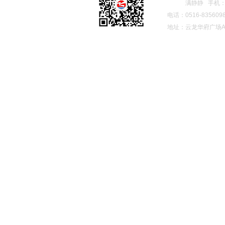
繁忙的街道，以
满静静 手机：189
物送给朋友。
电话：0516-835609
【新天地】
：
新
地址：云龙华府广场A5
景观之一，也代
【七宝老街】
：
当，有展示地方
体验到上海不同
【枫泾】
：
枫泾
现存的大型、保
松，听枫泾人的
【周公馆】
（周
表团办公室，周
表沈钧儒、黄炎
采。
交通:
汽车
用
早餐后，车赴